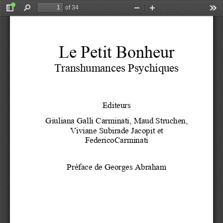
of 34
Toggle
Find
Zoom
Zoom
Too
Sidebar
Out
In
Le Petit Bonheur
Transhumances Psychiques
Editeurs
Giuliana Galli Carminati, Maud Struchen,
Viviane Subirade Jacopit et
Federico
Carminati
Préface de Georges Abraham