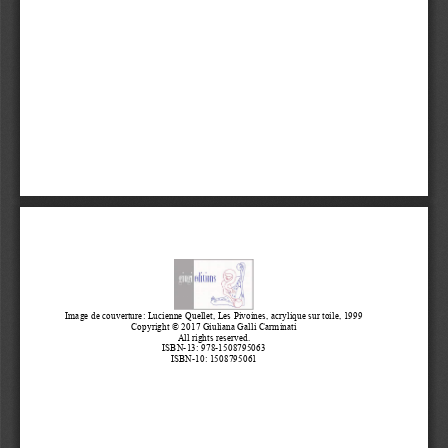
Image de couverture
: Lucienne Quellet, Les Pivoines, acrylique sur toile, 1999
Copyright © 2017 Giuliana Galli Carminati
All rights reserved.
ISBN-13
: 978-1508795063 
ISBN-10
: 1508795061